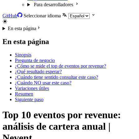
Para desarrolladores
GitHub
Seleccionar idioma
En esta página
En esta página
Sinopsis
Pregunta de negocio
¿Cómo se mide el top de eventos por revenue?
¿Qué resultado esperar?
¿Cuándo tiene sentido consultar este caso?
¿Cuándo NO usar este caso?
Variaciones útiles
Resumen
Siguiente paso
Top 10 eventos por revenue:
análisis de cartera anual |
Nevent